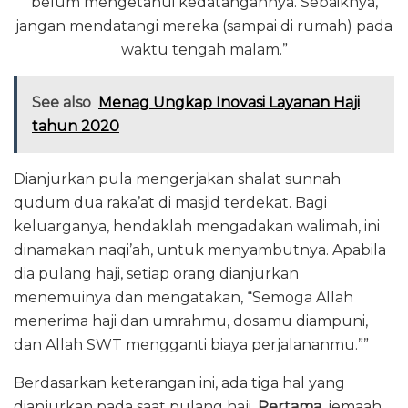
belum mengetahui kedatangannya. Sebaiknya,
jangan mendatangi mereka (sampai di rumah) pada
waktu tengah malam.”
See also
Menag Ungkap Inovasi Layanan Haji
tahun 2020
Dianjurkan pula mengerjakan shalat sunnah
qudum dua raka’at di masjid terdekat. Bagi
keluarganya, hendaklah mengadakan walimah, ini
dinamakan naqi’ah, untuk menyambutnya. Apabila
dia pulang haji, setiap orang dianjurkan
menemuinya dan mengatakan, “Semoga Allah
menerima haji dan umrahmu, dosamu diampuni,
dan Allah SWT mengganti biaya perjalananmu.””
Berdasarkan keterangan ini, ada tiga hal yang
dianjurkan pada saat pulang haji.
Pertama,
jemaah