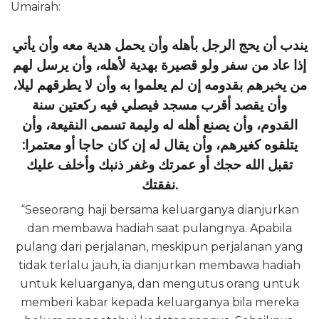
Umairah:
يندب أن يحج الرجل بأهله وأن يحمل هدية معه وأن يأتي
إذا عاد من سفر ولو قصيرة بهدية لأهله، وأن يرسل لهم
من يخبرهم بقدومه إن لم يعلموا به وأن لا يطرقهم ليلا،
وأن يقصد أقرب مسجد فيصلي فيه ركعتين سنة
القدوم، وأن يصنع أهله له وليمة تسمى النقيعة، وأن
يتلقوه كغيرهم، وأن يقال له إن كان حاجا أو معتمرا:
تقبل الله حجك أو عمرتك وغفر ذنبك وأخلف عليك
نفقتك.
“Seseorang haji bersama keluarganya dianjurkan
dan membawa hadiah saat pulangnya. Apabila
pulang dari perjalanan, meskipun perjalanan yang
tidak terlalu jauh, ia dianjurkan membawa hadiah
untuk keluarganya, dan mengutus orang untuk
memberi kabar kepada keluarganya bila mereka