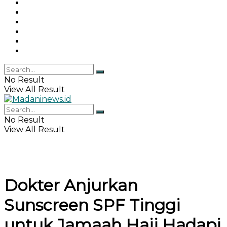
Gaya Hidup
Khazanah Islam
Haji & Umrah
Islamika
IPEMI
Indeks
No Result
View All Result
No Result
View All Result
Dokter Anjurkan
Sunscreen SPF Tinggi
untuk Jamaah Haji Hadapi