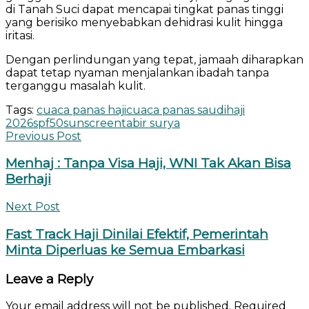
di Tanah Suci dapat mencapai tingkat panas tinggi
yang berisiko menyebabkan dehidrasi kulit hingga
iritasi.
Dengan perlindungan yang tepat, jamaah diharapkan
dapat tetap nyaman menjalankan ibadah tanpa
terganggu masalah kulit.
Tags:
cuaca panas haji
cuaca panas saudi
haji
2026
spf50
sunscreen
tabir surya
Previous Post
Menhaj : Tanpa Visa Haji, WNI Tak Akan Bisa
Berhaji
Next Post
Fast Track Haji Dinilai Efektif, Pemerintah
Minta Diperluas ke Semua Embarkasi
Leave a Reply
Your email address will not be published.
Required