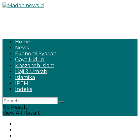
Home
News
Ekonomi Syariah
Gaya Hidup
Khazanah Islam
Haji & Umrah
Islamika
IPEMI
Indeks
No Result
View All Result
Home
News
Ekonomi Syariah