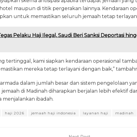
apkan skema antisipasi apabila terdapat jemaah yang t
hotel maupun di titik pergerakan lainnya. Kendaraan o
iapkan untuk memastikan seluruh jemaah tetap terlayani
egas Pelaku Haji Ilegal, Saudi Beri Sanksi Deportasi h
ng tertinggal, kami siapkan kendaraan operasional tam
stikan mereka tetap terlayani dengan baik,” tambahn
mada dalam jumlah besar dan sistem pengelolaan yang
i jemaah di Madinah diharapkan berjalan lebih efektif 
 menjalankan ibadah.
haji 2026
jemaah haji indonesia
layanan haji
madinah
Next Post