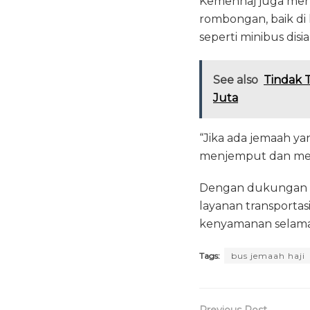
Kemenhaj juga menyi
rombongan, baik di 
seperti minibus dis
See also
Tindak T
Juta
“Jika ada jemaah ya
menjemput dan mema
Dengan dukungan ar
layanan transportas
kenyamanan selama
Tags:
bus jemaah haji
Previous Post