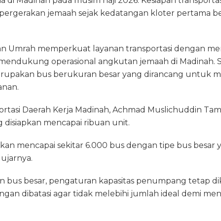
a di Madinah pada musim haji 2026. Kesiapan transportasi
ergerakan jemaah sejak kedatangan kloter pertama berj
dan Umrah memperkuat layanan transportasi dengan m
mendukung operasional angkutan jemaah di Madinah. 
rupakan bus berukuran besar yang dirancang untuk 
anan.
portasi Daerah Kerja Madinah, Achmad Muslichuddin Ta
 disiapkan mencapai ribuan unit.
pkan mencapai sekitar 6.000 bus dengan tipe bus besa
 ujarnya.
bus besar, pengaturan kapasitas penumpang tetap dik
ongan dibatasi agar tidak melebihi jumlah ideal demi m