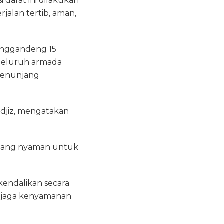
 darat ini dilakukan
alan tertib, aman,
enggandeng 15
Seluruh armada
menunjang
mdjiz, mengatakan
r yang nyaman untuk
endalikan secara
enjaga kenyamanan