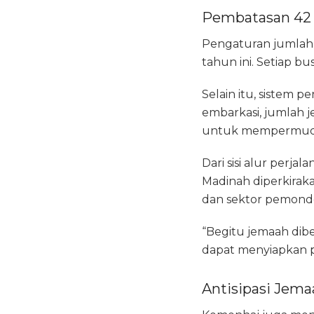
Pembatasan 42 
Pengaturan jumlah 
tahun ini. Setiap b
Selain itu, sistem 
embarkasi, jumlah 
untuk mempermudah
Dari sisi alur perj
Madinah diperkiraka
dan sektor pemondok
“Begitu jemaah dibe
dapat menyiapkan pe
Antisipasi Jema