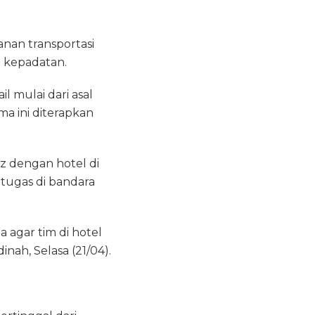
nan transportasi
i kepadatan.
l mulai dari asal
a ini diterapkan
iz dengan hotel di
etugas di bandara
 agar tim di hotel
nah, Selasa (21/04).