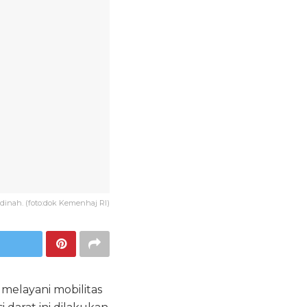
dinah. (foto:dok Kemenhaj RI)
elayani mobilitas