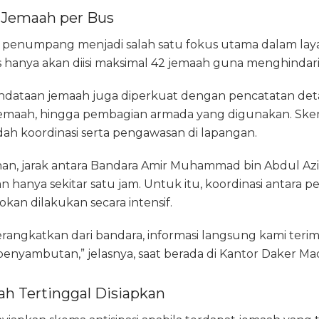
Jemaah per Bus
penumpang menjadi salah satu fokus utama dalam laya
us hanya akan diisi maksimal 42 jemaah guna menghindar
pendataan jemaah juga diperkuat dengan pencatatan detai
jemaah, hingga pembagian armada yang digunakan. Skem
 koordinasi serta pengawasan di lapangan.
alanan, jarak antara Bandara Amir Muhammad bin Abdul Az
n hanya sekitar satu jam. Untuk itu, koordinasi antara p
an dilakukan secara intensif.
rangkatkan dari bandara, informasi langsung kami terima
nyambutan,” jelasnya, saat berada di Kantor Daker Madi
ah Tertinggal Disiapkan