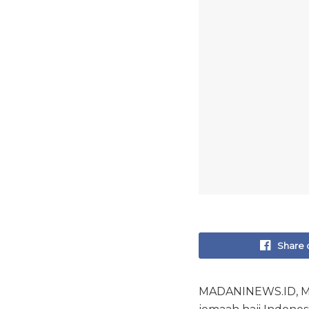
Share 
MADANINEWS.ID, MA