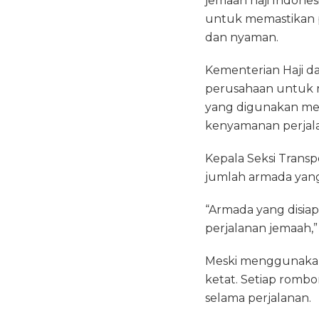
jemaah haji Indonesi
untuk memastikan p
dan nyaman.
Kementerian Haji 
perusahaan untuk 
yang digunakan me
kenyamanan perjal
Kepala Seksi Trans
jumlah armada yang
“Armada yang disia
perjalanan jemaah,”
Meski menggunakan 
ketat. Setiap romb
selama perjalanan.