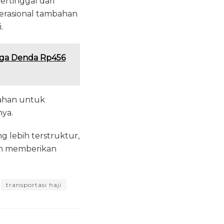
ertinggal dari
perasional tambahan
.
ingga Denda Rp456
bahan untuk
ya.
 lebih terstruktur,
dan memberikan
transportasi haji