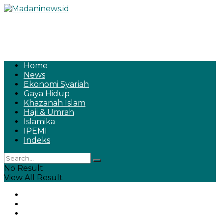
Home
News
Ekonomi Syariah
Gaya Hidup
Khazanah Islam
Haji & Umrah
Islamika
IPEMI
Indeks
No Result
View All Result
Home
News
Ekonomi Syariah