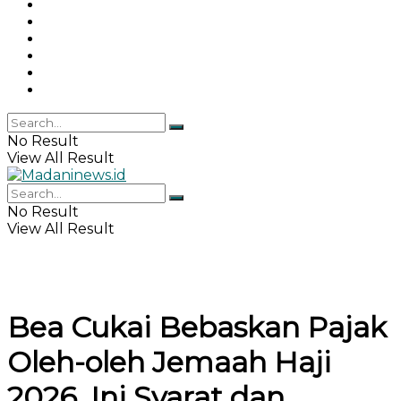
Gaya Hidup
Khazanah Islam
Haji & Umrah
Islamika
IPEMI
Indeks
No Result
View All Result
No Result
View All Result
Bea Cukai Bebaskan Pajak
Oleh-oleh Jemaah Haji
2026, Ini Syarat dan