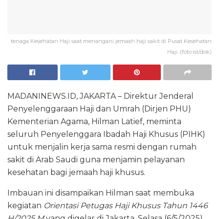
tenaga Kesehatan Haji saat menangani jemaah haji sakit di Pusat Kesehatan
Haji. (foto:ist/dok)
MADANINEWS.ID, JAKARTA – Direktur Jenderal
Penyelenggaraan Haji dan Umrah (Dirjen PHU)
Kementerian Agama, Hilman Latief, meminta
seluruh Penyelenggara Ibadah Haji Khusus (PIHK)
untuk menjalin kerja sama resmi dengan rumah
sakit di Arab Saudi guna menjamin pelayanan
kesehatan bagi jemaah haji khusus.
Imbauan ini disampaikan Hilman saat membuka
kegiatan
Orientasi Petugas Haji Khusus Tahun 1446
H/2025 M
yang digelar di Jakarta, Selasa (6/5/2025).