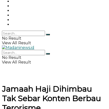
Gaya Hidup
Khazanah Islam
Haji & Umrah
Islamika
IPEMI
Indeks
No Result
View All Result
No Result
View All Result
Jamaah Haji Dihimbau
Tak Sebar Konten Berbau
Terorisme