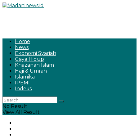
Home
News
Ekonomi Syariah
Gaya Hidup
Khazanah Islam
Haji & Umrah
Islamika
IPEMI
Indeks
No Result
View All Result
Home
News
Ekonomi Syariah