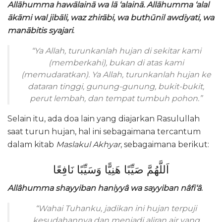
Allāhumma hawālainā wa lā ‘alainā. Allāhumma ‘alal
ākāmi wal jibāli, waz zhirābi, wa buthūnil awdiyati, wa
manābitis syajari
.
“Ya Allah, turunkanlah hujan di sekitar kami
(memberkahi), bukan di atas kami
(memudaratkan). Ya Allah, turunkanlah hujan ke
dataran tinggi, gunung-gunung, bukit-bukit,
perut lembah, dan tempat tumbuh pohon.”
Selain itu, ada doa lain yang diajarkan Rasulullah
saat turun hujan, hal ini sebagaimana tercantum
dalam kitab
Maslakul Akhyar
, sebagaimana berikut:
اَللَّهُمَّ صَيِّبًا هَنِيًّا وَسَيِّبًا نَافِعًا
Allâhumma shayyiban haniyyâ wa sayyiban nâfi‘â
.
“Wahai Tuhanku, jadikan ini hujan terpuji
kesudahannya dan menjadi aliran air yang