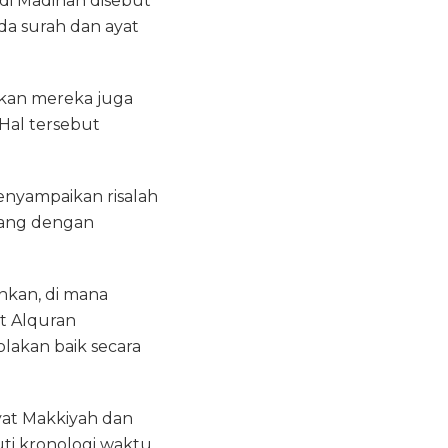
di Madinah disebut
a surah dan ayat
kan mereka juga
Hal tersebut
enyampaikan risalah
tang dengan
nkan, di mana
t Alquran
olakan baik secara
yat Makkiyah dan
uti kronologi waktu