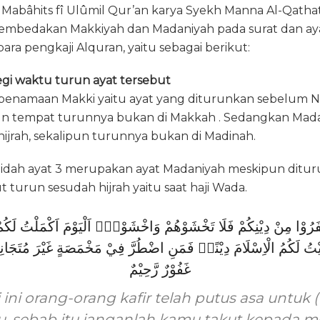
 Mabâhits fî Ulûmil Qur’an karya Syekh Manna Al-Qath
 membedakan Makkiyah dan Madaniyah pada surat dan ay
ara pengkaji Alquran, yaitu sebagai berikut:
egi waktu turun ayat tersebut
n penamaan Makki yaitu ayat yang diturunkan sebelu
un tempat turunnya bukan di Makkah . Sedangkan Madan
hijrah, sekalipun turunnya bukan di Madinah.
Maidah ayat 3 merupakan ayat Madaniyah meskipun ditur
t turun sesudah hijrah yaitu saat haji Wada.
يْتُ لَكُمُ الْاِسْلَامَ دِيْنًاۗ فَمَنِ اضْطُرَّ فِيْ مَخْمَصَةٍ غَيْرَ مُتَجَانِفٍ
غَفُوْرٌ رَّحِيْمٌ
i ini orang-orang kafir telah putus asa untu
 sebab itu janganlah kamu takut kepada me