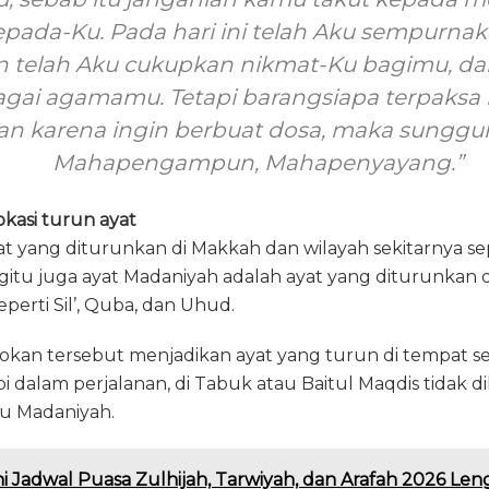
kepada-Ku. Pada hari ini telah Aku sempur
 telah Aku cukupkan nikmat-Ku bagimu, dan 
agai agamamu. Tetapi barangsiapa terpaksa k
n karena ingin berbuat dosa, maka sungguh
Mahapengampun, Mahapenyayang.”
kasi turun ayat
t yang diturunkan di Makkah dan wilayah sekitarnya sep
gitu juga ayat Madaniyah adalah ayat yang diturunkan 
eperti Sil’, Quba, dan Uhud.
an tersebut menjadikan ayat yang turun di tempat sel
i dalam perjalanan, di Tabuk atau Baitul Maqdis tidak 
u Madaniyah.
ni Jadwal Puasa Zulhijah, Tarwiyah, dan Arafah 2026 L