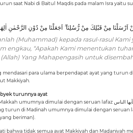
turun saat Nabi di Baitul Maqdis pada malam Isra yaitu s
nlah (Muhammad) kepada rasul-rasul Kami 
um engkau, “Apakah Kami menentukan tuhan
(Allah) Yang Mahapengasih untuk disembah
ng mendasari para ulama berpendapat ayat yang turun d
but Makkiyah.
byek turunnya ayat
umumnya dimulai dengan seruan lafaz يآيها الناس (wahai manusia).
run di Madinah umumnya dimulai dengan seruan lafaz ا الذين أمنوا
 yang beriman).
mati bahwa tidak semua ayat Makkiyah dan Madaniyah me