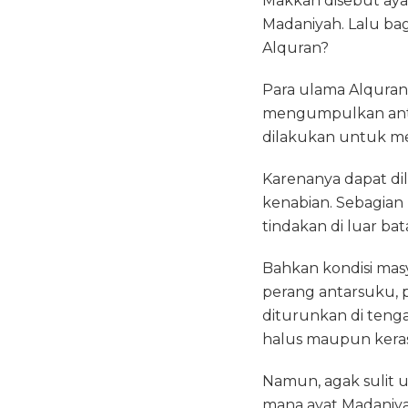
Makkah disebut aya
Madaniyah. Lalu b
Alquran?
Para ulama Alqura
mengumpulkan antar
dilakukan untuk me
Karenanya dapat dil
kenabian. Sebagia
tindakan di luar bat
Bahkan kondisi mas
perang antarsuku, 
diturunkan di tenga
halus maupun keras
Namun, agak sulit u
mana ayat Madaniyah