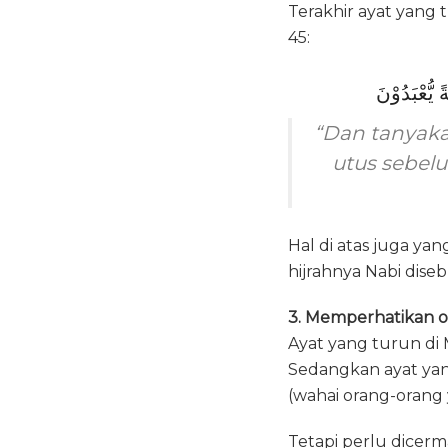
Terakhir ayat yang 
45:
“Dan tanyaka
utus sebel
Hal di atas juga ya
hijrahnya Nabi dise
3. Memperhatikan o
Ayat yang turun di Makkah 
Sedangkan ayat yang tu
(wahai orang-orang
Tetapi perlu dicer