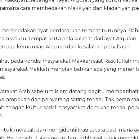
t Makkiyah. Sedangkan ayat Alquran yang turun ketika 
agaimana cara membedakan Makkiyah dan Madaniyah pad
n membedakan ayat berdasarkan tempat turunnya. Bah
a waktu, tempat serta pola kalimat dari ayat Alquran. 
njaga kemurnian Alquran dari kesalahan penafsiran.
ihat pada kondisi masyarakat Makkah saat Rasulullah m
n masyarakat Makkah menolak bahkan ada yang menen
as.
yarakat Arab sebelum Islam datang begitu memperihati
perampokan dan penyerang sering terjadi. Tak heran saa
h-tengah kultur sosial masyarakat demikian terjadi pen
.
ntuk melacak dan mengidentifikasi secara pasti mana a
. Hal tersebut karena urutan tertib ayat tidak mengik