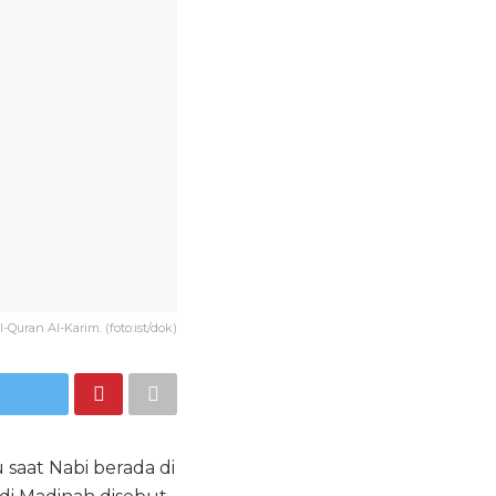
l-Quran Al-Karim. (foto:ist/dok)
saat Nabi berada di