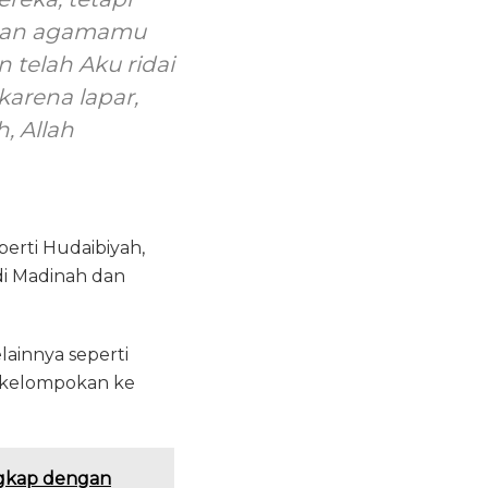
nakan agamamu
telah Aku ridai
arena lapar,
, Allah
erti Hudaibiyah,
di Madinah dan
ainnya seperti
dikelompokan ke
engkap dengan