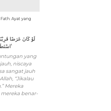
 Fath. Ayat yang
لَوْ كَانَ عَرَضًا قَرِيْبً
اسْتَطَعْنَا لَخَرَجْنَا مَعَكُمْۚ يُهْلِكُوْنَ اَنْفُسَهُمْۚ وَاللّٰهُ يَعْلَمُ اِنَّهُمْ لَكٰذِبُوْنَ ࣖ
euntungan yang
auh, niscaya
sa sangat jauh
lah, “Jikalau
.” Mereka
 mereka benar-