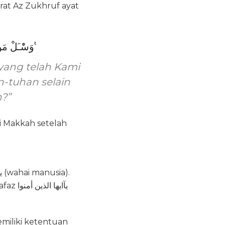
urat Az Zukhruf ayat
وَسْٔـَلْ مَنْ اَرْسَلْنَا مِنْ قَبْلِكَ مِنْ رُّسُلِنَآ ۖ اَجَعَلْنَا مِنْ دُوْنِ الرَّحْمٰنِ اٰلِهَةً يُّعْبَدُوْنَ ࣖ
yang telah Kami
-tuhan selain
?”
i Makkah setelah
يآايه
miliki ketentuan