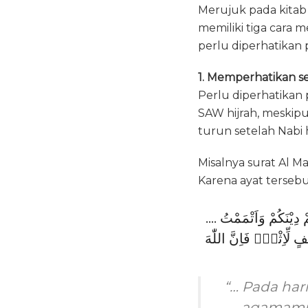
Merujuk pada kitab
memiliki tiga cara
perlu diperhatikan p
1. Memperhatikan s
Perlu diperhatika
SAW hijrah, meskip
turun setelah Nabi 
Misalnya surat Al 
Karena ayat tersebu
…. اَلْيَوْمَ يَىِٕسَ الَّذِيْنَ كَفَرُوْا مِنْ دِيْنِكُمْ فَلَا تَخْشَوْهُمْ وَاخْشَوْنِۗ اَلْيَوْمَ اَكْمَلْتُ لَكُمْ دِيْنَكُمْ وَاَتْمَمْتُ
 لِّاِثْمٍۙ فَاِنَّ اللّٰهَ
“… Pada har
agamamu,