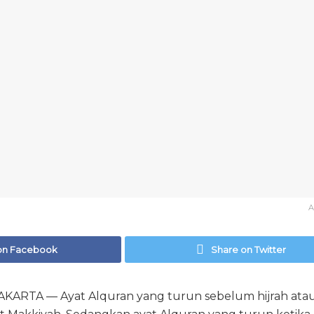
A
on Facebook
Share on Twitter
ARTA — Ayat Alquran yang turun sebelum hijrah atau 