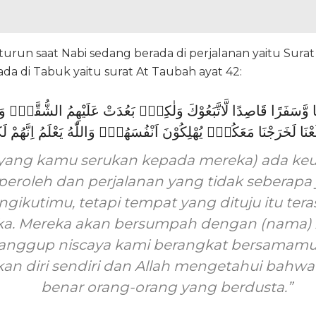
urun saat Nabi sedang berada di perjalanan yaitu Surat
ada di Tabuk yaitu surat At Taubah ayat 42:
ا وَّسَفَرًا قَاصِدًا لَّاتَّبَعُوْكَ وَلٰكِنْۢ بَعُدَتْ عَلَيْهِمُ الشُّقَّةُۗ وَسَي
 (yang kamu serukan kepada mereka) ada k
eroleh dan perjalanan yang tidak seberapa j
ikutimu, tetapi tempat yang dituju itu tera
a. Mereka akan bersumpah dengan (nama) Al
anggup niscaya kami berangkat bersamamu
n diri sendiri dan Allah mengetahui bahwa
benar orang-orang yang berdusta.”