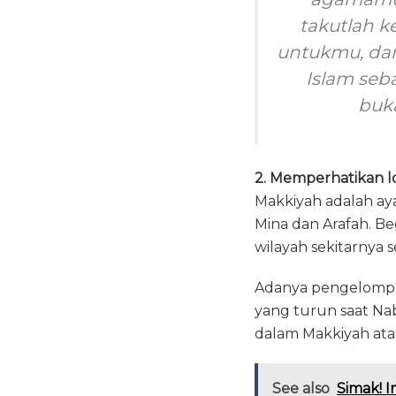
takutlah 
untukmu, dan
Islam seb
buka
2. Memperhatikan lo
Makkiyah adalah aya
Mina dan Arafah. Be
wilayah sekitarnya s
Adanya pengelompok
yang turun saat Nab
dalam Makkiyah ata
See also
Simak! I