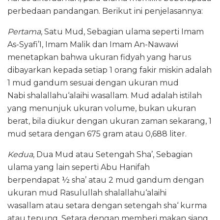
perbedaan pandangan. Berikut ini penjelasannya:
Pertama
, Satu Mud, Sebagian ulama seperti Imam
As-Syafi’I, Imam Malik dan Imam An-Nawawi
menetapkan bahwa ukuran fidyah yang harus
dibayarkan kepada setiap 1 orang fakir miskin adalah
1 mud gandum sesuai dengan ukuran mud
Nabi shalallahu‘alaihi wasallam. Mud adalah istilah
yang menunjuk ukuran volume, bukan ukuran
berat, bila diukur dengan ukuran zaman sekarang, 1
mud setara dengan 675 gram atau 0,688 liter.
Kedua
, Dua Mud atau Setengah Sha’, Sebagian
ulama yang lain seperti Abu Hanifah
berpendapat ½ sha’ atau 2 mud gandum dengan
ukuran mud Rasulullah shalallahu‘alaihi
wasallam atau setara dengan setengah sha‘ kurma
atau tepung. Setara dengan memberi makan siang