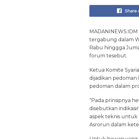
Share 
MADANINEWS.IDM JA
tergabung dalam Wo
Rabu hinggga Jumat 
forum tesebut.
Ketua Komite Syar
dijadikan pedoman ba
pedoman dalam prose
“Pada prinsipnya he
disebutkan indikas
aspek teknis untuk
Asrorun dalam kete
Untuk hewan yang ha