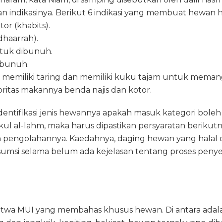
an indikasinya. Berikut 6 indikasi yang membuat hewan 
tor (khabits).
haarrah).
ntuk dibunuh.
ibunuh.
 memiliki taring dan memiliki kuku tajam untuk meman
ritas makannya benda najis dan kotor.
dentifikasi jenis hewannya apakah masuk kategori bole
kul al-lahm, maka harus dipastikan persyaratan berikutn
pengolahannya. Kaedahnya, daging hewan yang halal d
umsi selama belum ada kejelasan tentang proses peny
Fatwa MUI yang membahas khusus hewan. Di antara adal