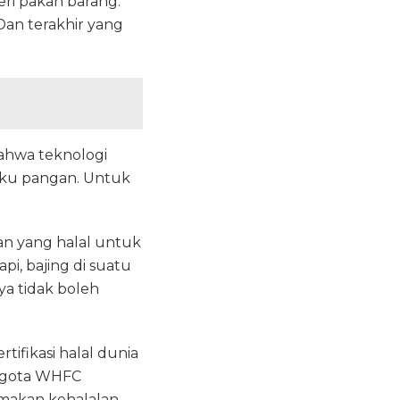
beri pakan barang.
 Dan terakhir yang
bahwa teknologi
aku pangan. Untuk
n yang halal untuk
pi, bajing di suatu
ya tidak boleh
ifikasi halal dunia
nggota WHFC
amakan kehalalan