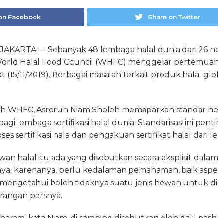
on Facebook
Share on Twitter
KARTA — Sebanyak 48 lembaga halal dunia dari 26 n
rld Halal Food Council (WHFC) menggelar pertemuan d
(15/11/2019). Berbagai masalah terkait produk halal glo
iah WHFC, Asrorun Niam Sholeh memaparkan standar he
gi lembaga sertifikasi halal dunia. Standarisasi ini pen
s sertifikasi hala dan pengakuan sertifikat halal dari l
wan halal itu ada yang disebutkan secara eksplisit dala
inya. Karenanya, perlu kedalaman pemahaman, baik asp
 mengetahui boleh tidaknya suatu jenis hewan untuk di
rangan persnya.
ram, kata Niam, di samping disebutkan oleh dalil nash s