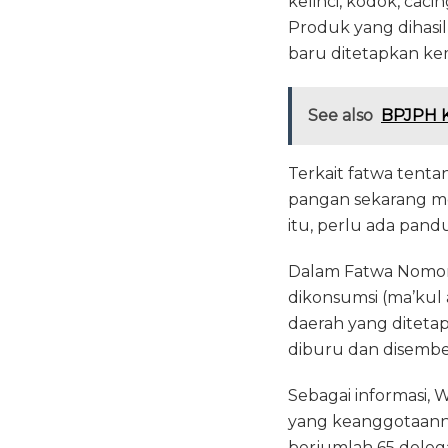
kelinci, kodok, caci
Produk yang dihasil
baru ditetapkan kem
See also
BPJPH K
Terkait fatwa tenta
pangan sekarang me
itu, perlu ada pan
Dalam Fatwa Nomor
dikonsumsi (ma’kul a
daerah yang ditetap
diburu dan disembel
Sebagai informasi,
yang keanggotaanny
berjumlah 65 deleg