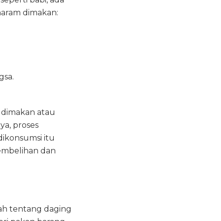
haram dimakan:
gsa.
h dimakan atau
ya, proses
ikonsumsi itu
embelihan dan
ah tentang daging