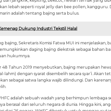
ng dan jangkrik, kepiting, bekicot, hewan ternak yang di
kan lebah seperti royal jelly dan bee pollen, kangguru.
arin adalah tentang bajing serta bulus.
emenag Dukung Industri Tekstil Halal
ng bajing, Sekretaris Komisi Fatwa MUI ini menjelaskan, 
mungkinkan daging bajing diekstrak sebagai bahan b
duan hukumnya.
 48 Tahun 2019 menyebutkan, bajing merupakan hewa
l-lahm) dengan syarat disembelih secara syar’i. Akan teta
kan sebagai satwa langka wajib dilindungi. Dan karenan
ih.
 WHFC adalah sebuah wadah yang berhimpun lembaga sert
a berasal dari seluruh negara di dunia. Hingga kini, a
asi dari 26 negara. WHFC dibentuk untuk mengarusut