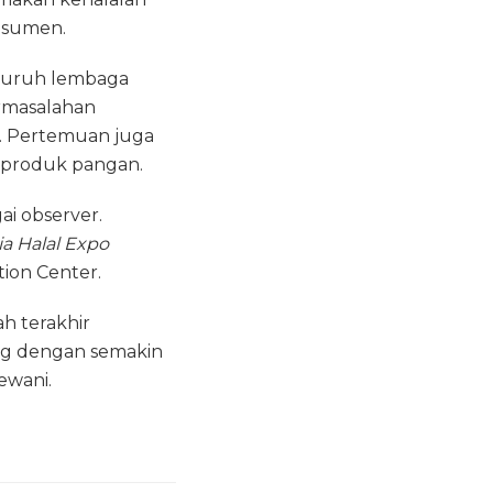
nsumen.
eluruh lembaga
ermasalahan
. Pertemuan juga
m produk pangan.
ai observer.
a Halal Expo
tion Center.
h terakhir
ng dengan semakin
ewani.