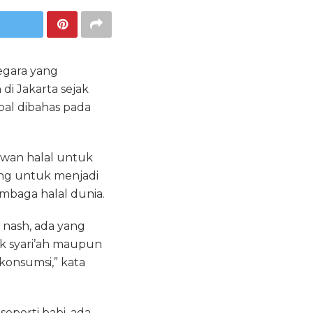
egara yang
i Jakarta sejak
bal dibahas pada
wan halal untuk
ting untuk menjadi
embaga halal dunia.
m nash, ada yang
ek syari’ah maupun
konsumsi,” kata
eperti babi, ada