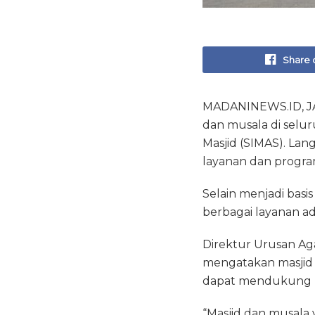
Share 
MADANINEWS.ID, J
dan musala di selu
Masjid (SIMAS). La
layanan dan progra
Selain menjadi basi
berbagai layanan a
Direktur Urusan Aga
mengatakan masjid 
dapat mendukung p
“Masjid dan musala