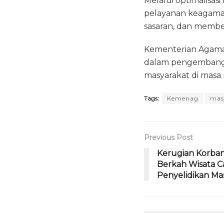
Melalui optimalisas
pelayanan keagamaan
sasaran, dan member
Kementerian Agama 
dalam pengembanga
masyarakat di masa
Tags:
Kemenag
mas
Previous Post
Kerugian Korba
Berkah Wisata Cap
Penyelidikan Mas