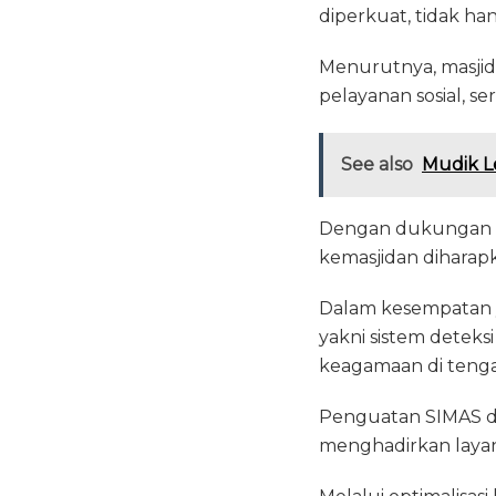
diperkuat, tidak ha
Menurutnya, masji
pelayanan sosial, 
See also
Mudik L
Dengan dukungan d
kemasjidan diharapka
Dalam kesempatan y
yakni sistem detek
keagamaan di tenga
Penguatan SIMAS da
menghadirkan layan