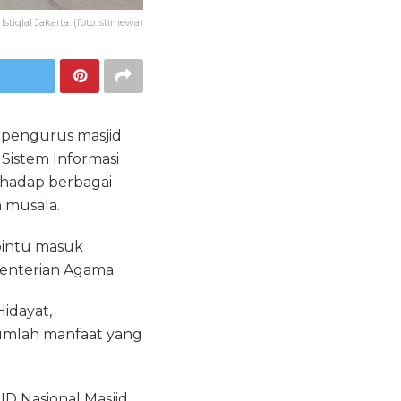
Istiqlal Jakarta. (foto:istimewa)
pengurus masjid
Sistem Informasi
rhadap berbagai
 musala.
 pintu masuk
menterian Agama.
Hidayat,
jumlah manfaat yang
D Nasional Masjid