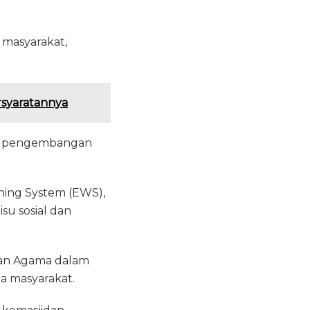
masyarakat,
rsyaratannya
am pengembangan
ning System (EWS),
su sosial dan
ian Agama dalam
a masyarakat.