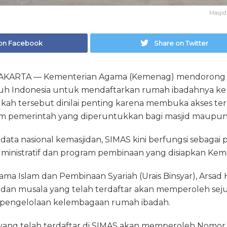
Masjid 
on Facebook
Share on Twitter
AKARTA — Kementerian Agama (Kemenag) mendorong 
ruh Indonesia untuk mendaftarkan rumah ibadahnya ke 
ngkah tersebut dinilai penting karena membuka akses te
m pemerintah yang diperuntukkan bagi masjid maupun
s data nasional kemasjidan, SIMAS kini berfungsi sebagai
dministratif dan program pembinaan yang disiapkan Ke
ma Islam dan Pembinaan Syariah (Urais Binsyar), Arsad 
dan musala yang telah terdaftar akan memperoleh se
engelolaan kelembagaan rumah ibadah.
 yang telah terdaftar di SIMAS akan memperoleh Nomor I