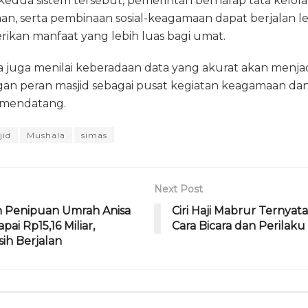
i kedua sistem tersebut, pemerintah berharap tata kelola
, serta pembinaan sosial-keagamaan dapat berjalan lebi
ikan manfaat yang lebih luas bagi umat.
juga menilai keberadaan data yang akurat akan menjad
n peran masjid sebagai pusat kegiatan keagamaan d
 mendatang.
jid
Mushala
simas
Next Post
n Penipuan Umrah Anisa
Ciri Haji Mabrur Ternyata 
ai Rp15,16 Miliar,
Cara Bicara dan Perilaku 
ih Berjalan