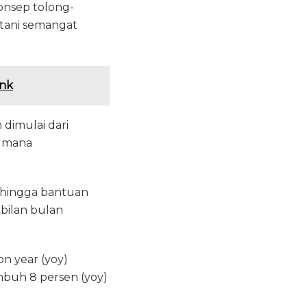
onsep tolong-
atani semangat
ank
 dimulai dari
g mana
h hingga bantuan
bilan bulan
on year (yoy)
umbuh 8 persen (yoy)