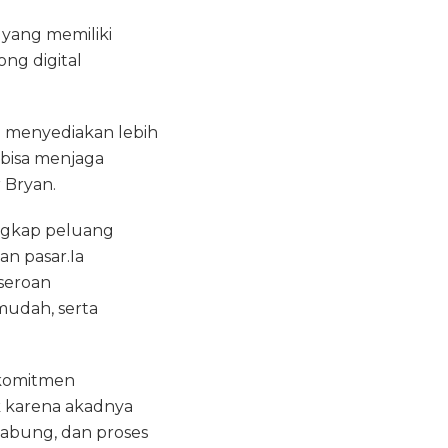
 yang memiliki
ng digital
n menyediakan lebih
abisa menjaga
 Bryan.
ngkap peluang
n pasar.Ia
seroan
mudah, serta
rkomitmen
k karena akadnya
gabung, dan proses