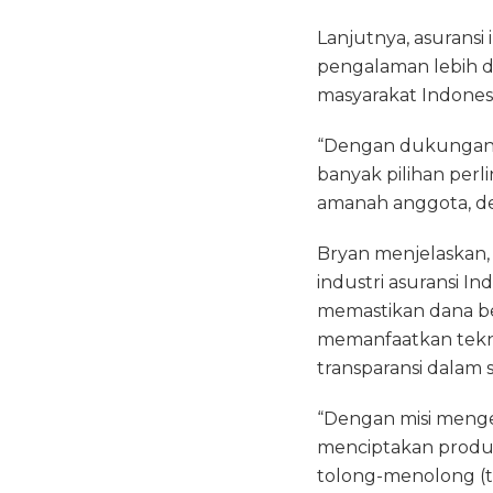
Lanjutnya, asuransi
pengalaman lebih d
masyarakat Indonesi
“Dengan dukungan e
banyak pilihan perl
amanah anggota, den
Bryan menjelaskan
industri asuransi 
memastikan dana be
memanfaatkan tekno
transparansi dalam 
“Dengan misi menge
menciptakan produk 
tolong-menolong (ta