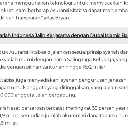
 karena menggunakan teknologi untuk memvisualkan k
nkret. Kami berharap Asuransi Kitabisa dapat menjemb
dil dan transparan,” jelas Bryan.
riah Indonesia Jalin Kerjasama dengan Dubai Islamic B
uk Asuransi Kitabisa dijalankan sesuai prinsip syariah dan
wa syariah murni dengan nama SalingJaga Keluarga, yan
ia dengan pilihan santunan hingga Rp2 miliar.
i Kitabisa juga menyediakan layanan pengurusan jenaza
an untuk anggota yang ditinggalkan, yang dalam sem
i 20.000 anggota telah bergabung.
mlah aset perseroan tercatat meningkat 35 persen year 
51,9 miliar, kemudian jumlah akumulasi dana tabarru’ t
8 miliar.