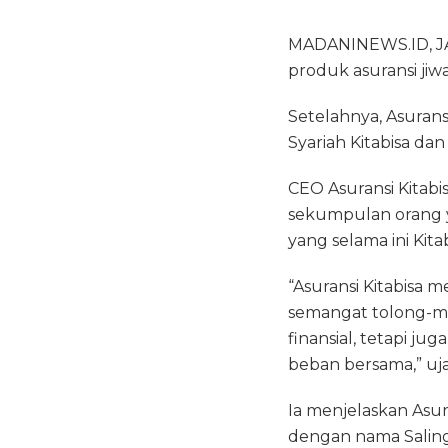
MADANINEWS.ID, JAKA
produk asuransi jiw
Setelahnya, Asuran
Syariah Kitabisa da
CEO Asuransi Kitabi
sekumpulan orang y
yang selama ini Kitabi
“Asuransi Kitabisa
semangat tolong-me
finansial, tetapi 
beban bersama,” uja
Ia menjelaskan Asur
dengan nama Saling