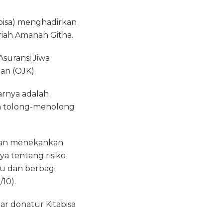
abisa) menghadirkan
ariah Amanah Githa.
suransi Jiwa
an (OJK).
arnya adalah
an tolong-menolong
ngan menekankan
a tentang risiko
u dan berbagi
10).
ar donatur Kitabisa