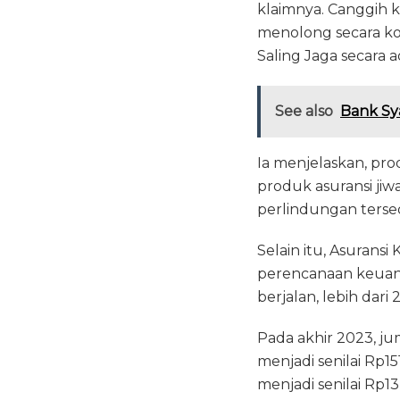
klaimnya. Canggih
menolong secara ko
Saling Jaga secara a
See also
Bank Sya
Ia menjelaskan, prod
produk asuransi ji
perlindungan tersed
Selain itu, Asurans
perencanaan keuang
berjalan, lebih dar
Pada akhir 2023, ju
menjadi senilai Rp1
menjadi senilai Rp13,