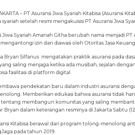
RTA – PT Asuransi Jiwa Syariah Kitabisa (Asuransi Kit
a syariah setelah resmi mengakuisisi PT Asuransi Jiwa Sy
si Jiwa Syariah Amanah Githa berubah nama menjadi PT A
n mengantongi izin dan diawasi oleh Otoritas Jasa Keuang
sa Bryan Silfanus mengatakan praktik asuransi pada das
ang saling menjaga ketika ada musibah, sejalan deng
sa fasilitasi di platform digital.
 membawa pendekatan baru dalam industri asuransi de
nolong. Memberikan edukasi bahwa asuransi tidak hany
juga tentang membangun komunitas yang saling membant
r Bryan dalam keterangan resminya di Jakarta Sabtu (12/
ansi Kitabisa berawal dari program tolong-menolong ant
Jaga pada tahun 2019.