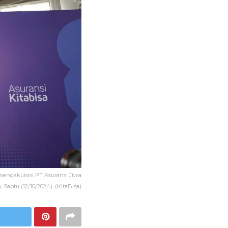
 mengakuisisi PT Asuransi Jiwa
 Sabtu (12/10/2024). (KitaBisa)