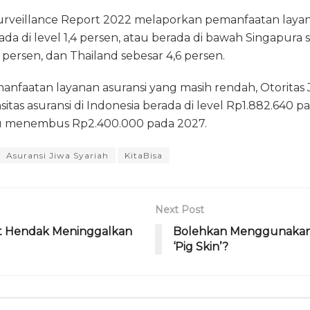
rveillance Report 2022 melaporkan pemanfaatan layana
da di level 1,4 persen, atau berada di bawah Singapura s
 persen, dan Thailand sebesar 4,6 persen.
anfaatan layanan asuransi yang masih rendah, Otoritas
itas asuransi di Indonesia berada di level Rp1.882.640 p
 menembus Rp2.400.000 pada 2027.
Asuransi Jiwa Syariah
KitaBisa
Next Post
at Hendak Meninggalkan
Bolehkan Menggunakan
‘Pig Skin’?