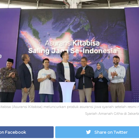
itabisa (Asuransi Kitabisa) meluncurkan produk asuransi jiwa syariah setelah resmi
Syariah Amanah Githa di Jakarta,
on Facebook
Share on Twitter