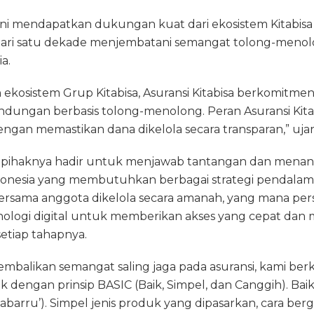
 ini mendapatkan dukungan kuat dari ekosistem Kitabisa
ari satu dekade menjembatani semangat tolong-menolo
a.
kosistem Grup Kitabisa, Asuransi Kitabisa berkomitme
indungan berbasis tolong-menolong. Peran Asuransi Kit
gan memastikan dana dikelola secara transparan,” ujar
, pihaknya hadir untuk menjawab tantangan dan mena
Indonesia yang membutuhkan berbagai strategi pendalama
rsama anggota dikelola secara amanah, yang mana per
logi digital untuk memberikan akses yang cepat dan 
setiap tahapnya.
mbalikan semangat saling jaga pada asuransi, kami be
dengan prinsip BASIC (Baik, Simpel, dan Canggih). Bai
barru’). Simpel jenis produk yang dipasarkan, cara ber