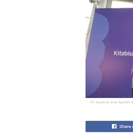
PT Asuransi Jiwa Syariah K
Share 