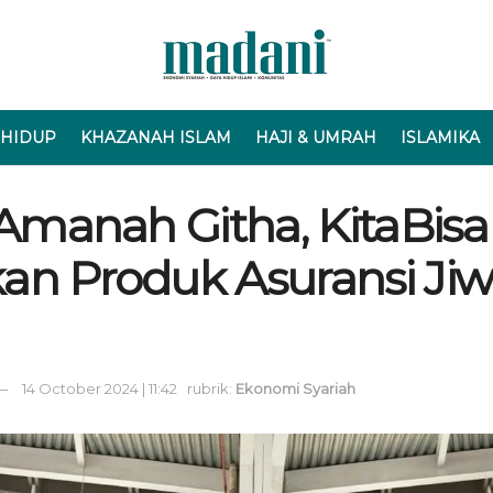
 HIDUP
KHAZANAH ISLAM
HAJI & UMRAH
ISLAMIKA
 Amanah Githa, KitaBisa
an Produk Asuransi Ji
14 October 2024 | 11:42
rubrik:
Ekonomi Syariah