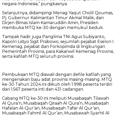
negara Indonesia,” pungkasnya.
Selanjutnya, didampingi Menag Yaqut Cholil Qoumas,
Pj. Gubernur Kalimantan Timur Akmal Malik, dan
Dirjen Bimas Islam Kamaruddin Amin, Presiden
membuka MTQ ke-30 dengan memukul beduk.
Tampak hadir juga Panglima TNI Agus Subiyanto,
Kapolri Listyo Sigit Prabowo, sejumlah pejabat Eselon I
Kemenag, pejabat dan Forkopimda di lingkungan
Pemerintah Provinsi, para Kakanwil Kemenag Provinsi,
serta kafilah MTQ seluruh provinsi.
Pembukaan MTQ diawali dengan defile kafilah yang
mengenakan baju adat provinsi masing-masing. MTQ
ke-30 Tahun 2024 ini diikuti oleh 1.998 peserta terdiri
dari 1.567 peserta inti dan 431 cadangan.
Cabang MTQ ke-30 ini meliputi Musabaqah Tilawah
Al Qura’n, Musabaqah Qiraah Al Qura’n, Musabaqah
Hafalan Al-Qur’an, Musabaqah Tafsir Al Qur’an,
Musabaqah Fahmil Al Qur’an, Musabawah Syarhil Al