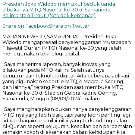
Presiden Joko Widodo memukul beduk tanda
dibukanya MTQ Nasional ke-30 di Samarinda,
Kalimantan Timur. (foto:dok kemenag)
Share on Facebook
Share on Twitter
MADANINEWS.ID, SAMARINDA – Presiden Joko
Widodo mengapresiasi penyelenggaraan Musabaqah
Tilawatil Qur’an (MTQ) Nasional ke-30 yang telah
menggunakan teknologi digital.
“Saya menerima laporan, banyak inovasi yang
dilakukan pada MTQ kali ini. Salah satunya
penggunaan teknologi digital. Ada beberapa aplikasi
yang digunakan seperti e MTQ, e Maqra, e Scoring,
dan lainnya,” terang Presiden saat membuka MTQ
Nasional ke-30 di Stadion Gelora Kadrie Oening,
Samarinda, Minggu (08/09/2024) malam.
“Saya mengharapkan bukan hanya penyelenggaraan
MTQ nya yang lebih baik, tapi yang lebih penting lagi
adalah bagaimana nilai-nilai yang terkandung dalam
Al-Qur’an seperti kejujuran, keadilan dan perdamaian
semakin kokoh dilaksanakan dalam kehidupan kita