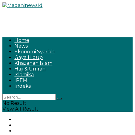
Home
News
Ekonomi Syariah
Gaya Hidup
Khazanah Islam
Haji & Umrah
Islamika
IPEMI
Indeks
No Result
View All Result
Home
News
Ekonomi Syariah