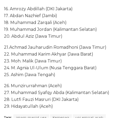
16.⁠ ⁠Amrozy Abdillah (DKI Jakarta)
17.⁠ ⁠Abdan Nazhief (Jambi)
18.⁠ ⁠Muhammad Zarqali (Aceh)
19.⁠ ⁠Muhammad Jordan (Kalimantan Selatan)
20.⁠ ⁠Abdul Aziz (Jawa Timur)
21.Achmad Jauharudin Romadhoni (Jawa Timur)
22.⁠ ⁠Muhammad Karim Akhyar (Jawa Barat)
23.⁠ ⁠Moh. Malik (Jawa Timur)
24.⁠ ⁠M. Agnia Ul-Ulum (Nusa Tenggara Barat)
25.⁠ ⁠Ashim (Jawa Tengah)
26.⁠ ⁠Munzirurrahman (Aceh)
27.⁠ ⁠Muhammad Syafqy Abda (Kalimantan Selatan)
28.⁠ ⁠Lutfi Fauzi Masruri (DKI Jakarta)
29.⁠ ⁠Hidayatullah (Aceh)
Tags:
imam masjid uea
Kemenag
uni emirat arab