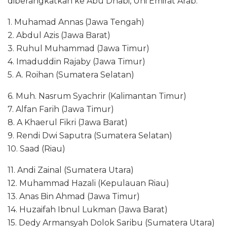
diberangkatkan ke Abu Dhabi, Uni Emirat Arab:
1.⁠ ⁠Muhamad Annas (Jawa Tengah)
2.⁠ ⁠Abdul Azis (Jawa Barat)
3.⁠ ⁠Ruhul Muhammad (Jawa Timur)
4.⁠ ⁠Imaduddin Rajaby (Jawa Timur)
5.⁠ ⁠A. Roihan (Sumatera Selatan)
6.⁠ ⁠Muh. Nasrum Syachrir (Kalimantan Timur)
7.⁠ ⁠Alfan Farih (Jawa Timur)
8.⁠ ⁠A Khaerul Fikri (Jawa Barat)
9.⁠ ⁠Rendi Dwi Saputra (Sumatera Selatan)
10.⁠ ⁠Saad (Riau)
11.⁠ ⁠Andi Zainal (Sumatera Utara)
12.⁠ ⁠Muhammad Hazali (Kepulauan Riau)
13.⁠ ⁠Anas Bin Ahmad (Jawa Timur)
14.⁠ ⁠Huzaifah Ibnul Lukman (Jawa Barat)
15.⁠ ⁠Dedy Armansyah Dolok Saribu (Sumatera Utara)