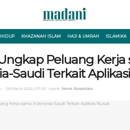
 HIDUP
KHAZANAH ISLAM
HAJI & UMRAH
ISLAMIKA
Ungkap Peluang Kerja
a-Saudi Terkait Aplikas
26 March 2024 | 07:00
rubrik:
News
,
Nusantara