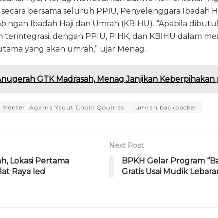
secara bersama seluruh PPIU, Penyelenggara Ibadah Ha
bingan Ibadah Haji dan Umrah (KBIHU). “Apabila dibut
an terintegrasi, dengan PPIU, PIHK, dan KBIHU dalam m
utama yang akan umrah,” ujar Menag.
nugerah GTK Madrasah, Menag Janjikan Keberpihakan
Menteri Agama Yaqut Cholil Qoumas
umrah backpacker
Next Post
, Lokasi Pertama
BPKH Gelar Program “Bal
lat Raya Ied
Gratis Usai Mudik Lebar