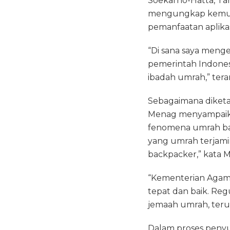
Soekarno-Hatta, Ta
mengungkap kemungk
pemanfaatan aplikas
“Di sana saya meng
pemerintah Indones
ibadah umrah,” tera
Sebagaimana diketah
Menag menyampaikan
fenomena umrah bac
yang umrah terjam
backpacker,” kata 
“Kementerian Agama
tepat dan baik. Re
jemaah umrah, teru
Dalam proses peny