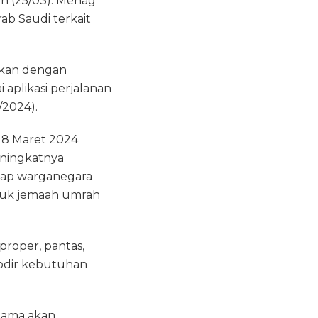
n (25/03). Menag
b Saudi terkait
akan dengan
aplikasi perjalanan
/2024).
 18 Maret 2024
eningkatnya
iap warganegara
suk jemaah umrah
proper, pantas,
odir kebutuhan
gama akan