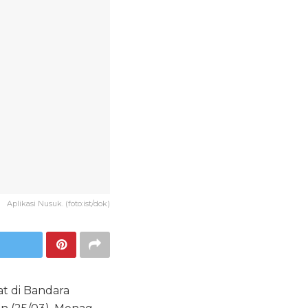
Aplikasi Nusuk. (foto:ist/dok)
t di Bandara