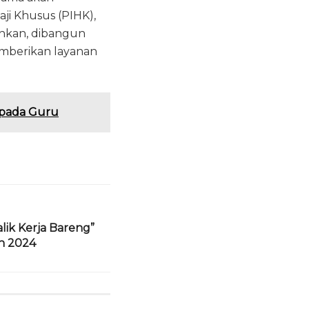
ji Khusus (PIHK),
uhkan, dibangun
emberikan layanan
 pada Guru
ik Kerja Bareng”
an 2024