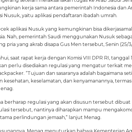
ngerang setelah melaksanakan tugas ke Arab Saudi Seni
inan kerja sama antara pemerintah Indonesia dan Ara
i Nusuk, yaitu aplikasi pendaftaran ibadah umrah.
ecek aplikasi Nusuk yang kemungkinan bisa dikerjasam
ia. Nah, pemerintah Saudi menggunakan Nusuk sebagai 
ng pria yang akrab disapa Gus Men tersebut, Senin (25/3
ui, saat rapat kerja dengan Komisi VIII DPR RI, tanggal
 perlu disediakan regulasi yang mengatur terkait m
kpacker. “Tujuan dan sasaranya adalah bagaimana set
in kesehatan, keselamatan, dan kenyamanannya, terma
Menag.
 berharap regulasi yang akan disusun tersebut dibuat 
gulasi tersebut, nantinya diharapkan mampu mengakom
tama perlindungan jemaah,” lanjut Menag.
usunannya, Menag menuturkan bahwa Kementerian A