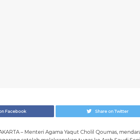
on Facebook
Share on Twitter
KARTA – Menteri Agama Yaqut Cholil Qoumas, mendara