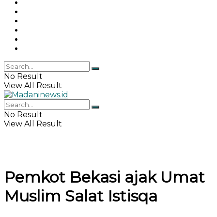
Gaya Hidup
Khazanah Islam
Haji & Umrah
Islamika
IPEMI
Indeks
No Result
View All Result
No Result
View All Result
Pemkot Bekasi ajak Umat
Muslim Salat Istisqa