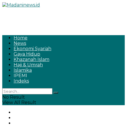
Home
News
Ekonomi Syariah
Gaya Hidup
Khazanah Islam
Haji & Umrah
Islamika
IPEMI
Indeks
No Result
View All Result
Home
News
Ekonomi Syariah