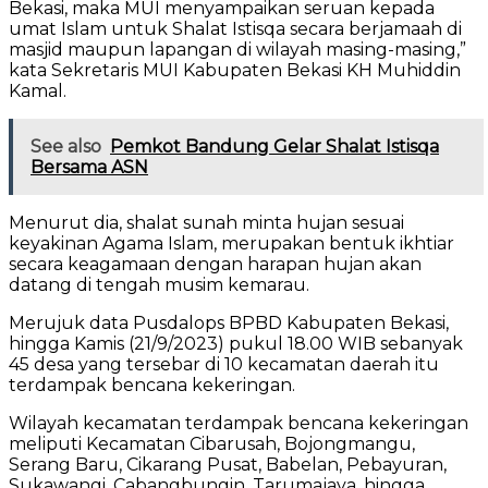
Bekasi, maka MUI menyampaikan seruan kepada
umat Islam untuk Shalat Istisqa secara berjamaah di
masjid maupun lapangan di wilayah masing-masing,”
kata Sekretaris MUI Kabupaten Bekasi KH Muhiddin
Kamal.
See also
Pemkot Bandung Gelar Shalat Istisqa
Bersama ASN
Menurut dia, shalat sunah minta hujan sesuai
keyakinan Agama Islam, merupakan bentuk ikhtiar
secara keagamaan dengan harapan hujan akan
datang di tengah musim kemarau.
Merujuk data Pusdalops BPBD Kabupaten Bekasi,
hingga Kamis (21/9/2023) pukul 18.00 WIB sebanyak
45 desa yang tersebar di 10 kecamatan daerah itu
terdampak bencana kekeringan.
Wilayah kecamatan terdampak bencana kekeringan
meliputi Kecamatan Cibarusah, Bojongmangu,
Serang Baru, Cikarang Pusat, Babelan, Pebayuran,
Sukawangi, Cabangbungin, Tarumajaya, hingga