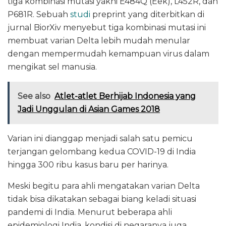
tiga kombinasi mutasi yakni E484Q (Eek), L452R, dan
P681R. Sebuah
studi
preprint yang diterbitkan di
jurnal BiorXiv menyebut tiga kombinasi mutasi ini
membuat varian Delta lebih mudah menular
dengan mempermudah kemampuan virus dalam
mengikat sel manusia.
See also
Atlet-atlet Berhijab Indonesia yang
Jadi Unggulan di Asian Games 2018
Varian ini dianggap menjadi salah satu pemicu
terjangan gelombang kedua COVID-19 di India
hingga 300 ribu kasus baru per harinya.
Meski begitu para ahli mengatakan varian Delta
tidak bisa dikatakan sebagai biang keladi situasi
pandemi di India. Menurut beberapa ahli
epidemiologi India, kondisi di negaranya juga