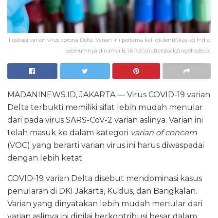
Ilustrasi varian virus corona Delta. Varian ini pertama kali diidentifikasi di India,
sebelumnya dinamai B.1.617.2(Shutterstock/angellodeco)
MADANINEWS.ID, JAKARTA — Virus COVID-19 varian
Delta terbukti memiliki sifat lebih mudah menular
dari pada virus SARS-CoV-2 varian aslinya. Varian ini
telah masuk ke dalam kategori
varian of concern
(VOC) yang berarti varian virus ini harus diwaspadai
dengan lebih ketat.
COVID-19 varian Delta disebut mendominasi kasus
penularan di DKI Jakarta, Kudus, dan Bangkalan.
Varian yang dinyatakan lebih mudah menular dari
varian aslinya ini dinilai berkontribusi besar dalam